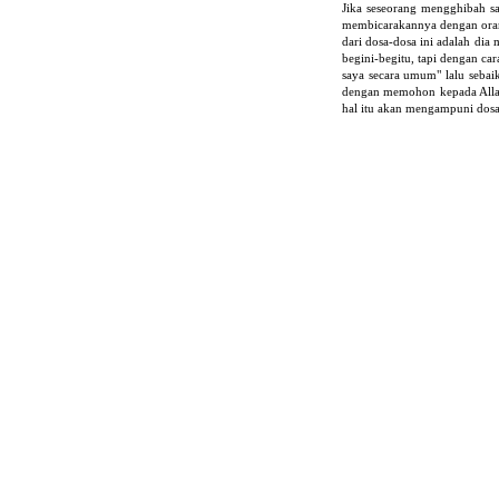
Jika seseorang mengghibah sa
membicarakannya dengan orang
dari dosa-dosa ini adalah di
begini-begitu, tapi dengan 
saya secara umum" lalu seba
dengan memohon kepada Allah 
hal itu akan mengampuni dosa