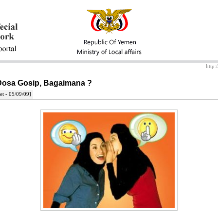
http:
 Dosa Gosip, Bagaimana ?
et - 05/09/09]