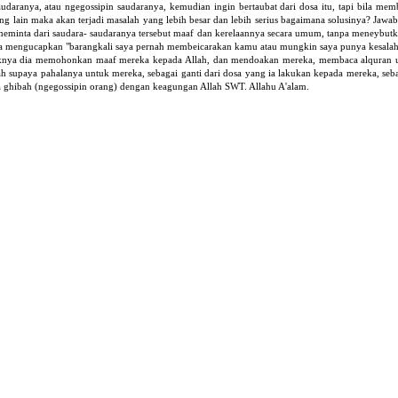
udaranya, atau ngegossipin saudaranya, kemudian ingin bertaubat dari dosa itu, tapi bila memb
 lain maka akan terjadi masalah yang lebih besar dan lebih serius bagaimana solusinya? Jawab,
a meminta dari saudara- saudaranya tersebut maaf dan kerelaannya secara umum, tanpa meneybut
cara mengucapkan "barangkali saya pernah membeicarakan kamu atau mungkin saya punya kesal
iknya dia memohonkan maaf mereka kepada Allah, dan mendoakan mereka, membaca alquran 
supaya pahalanya untuk mereka, sebagai ganti dari dosa yang ia lakukan kepada mereka, se
 ghibah (ngegossipin orang) dengan keagungan Allah SWT. Allahu A'alam.