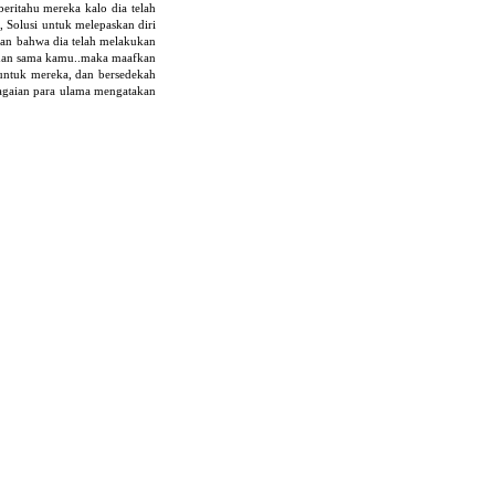
eritahu mereka kalo dia telah
 Solusi untuk melepaskan diri
kan bahwa dia telah melakukan
ahan sama kamu..maka maafkan
untuk mereka, dan bersedekah
bagaian para ulama mengatakan