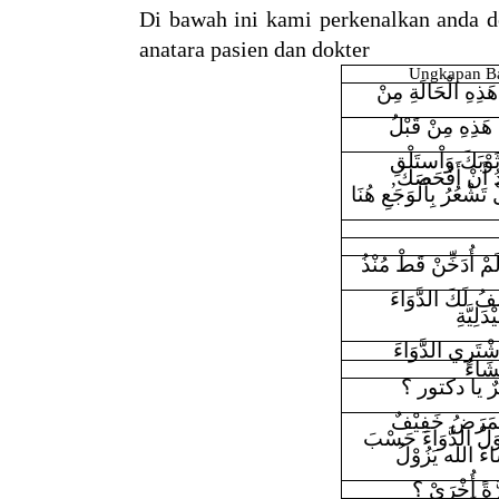
Di bawah ini kami perkenalkan anda d
anatara pasien dan dokter
Ungkapan B
َذِهِ الْحَالَةِ مِنْ
ِ هَذِهِ مِنْ قَبْلُ
َوْبَكَ وَاْستَلْقِ
دُ أَنْ أَفْحَصَكَ
ْ تَشْعُرُ بِاْلوَجَعِ هُنَا
 أُدَخِّنْ قَطْ مُنْذُ
ِفُ لَكَ الدَّوَاءَ
دَلِيَّةِ
ْتَرِي الدَّوَاءَ
َاءُ
ٌ يا دكتور ؟
ْمَرَضُ خَفِيْفٌ
وَلْ الدَّوَاءَ حَسْبَ
اءَ الله يَزُوْلُ
َّةً أُخْرَىْ ؟