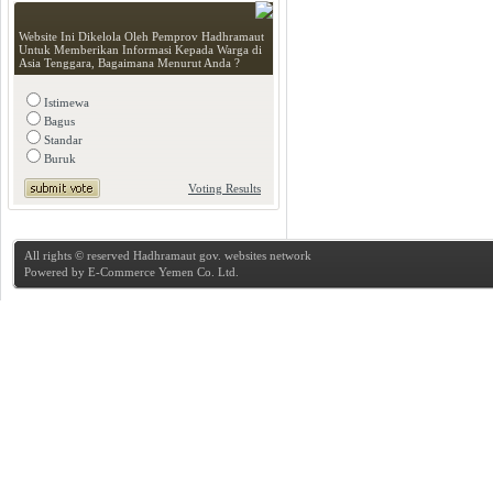
Website Ini Dikelola Oleh Pemprov Hadhramaut
Untuk Memberikan Informasi Kepada Warga di
Asia Tenggara, Bagaimana Menurut Anda ?
Istimewa
Bagus
Standar
Buruk
Voting Results
All rights © reserved Hadhramaut gov. websites network
Powered by
E-Commerce Yemen Co. Ltd.