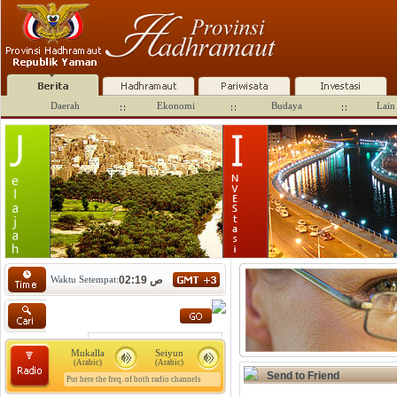
Daerah
Ekonomi
Budaya
Lain 
Waktu Setempat:
02:19 ص
Mukalla
Seiyun
(Arabic)
(Arabic)
Send to Friend
Put here the freq. of both radio channels