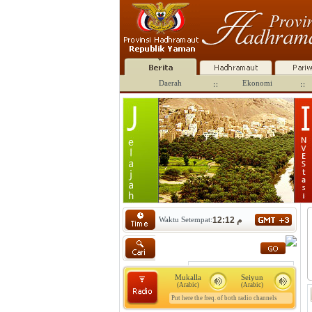
Daerah
Ekonomi
Waktu Setempat:
12:12 م
Mukalla
Seiyun
(Arabic)
(Arabic)
Put here the freq. of both radio channels