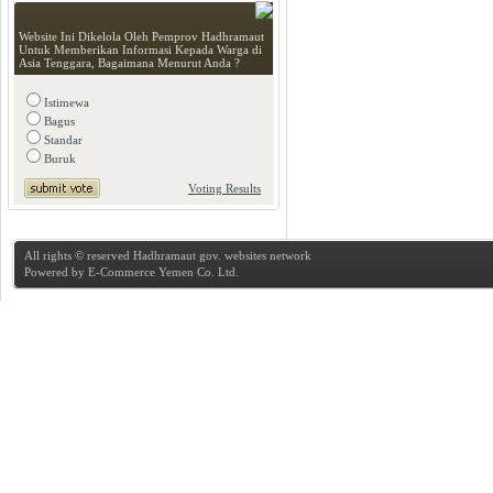
Website Ini Dikelola Oleh Pemprov Hadhramaut
Untuk Memberikan Informasi Kepada Warga di
Asia Tenggara, Bagaimana Menurut Anda ?
Istimewa
Bagus
Standar
Buruk
Voting Results
All rights © reserved Hadhramaut gov. websites network
Powered by
E-Commerce Yemen Co. Ltd.