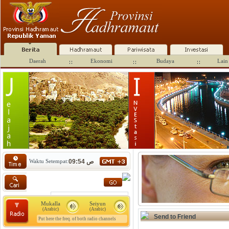
Daerah
Ekonomi
Budaya
Lain 
Waktu Setempat:
09:54 ص
Mukalla
Seiyun
(Arabic)
(Arabic)
Send to Friend
Put here the freq. of both radio channels