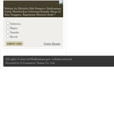
Website Ini Dikelola Oleh Pemprov Hadhramaut
Untuk Memberikan Informasi Kepada Warga di
Asia Tenggara, Bagaimana Menurut Anda ?
Istimewa
Bagus
Standar
Buruk
Voting Results
All rights © reserved Hadhramaut gov. websites network
Powered by
E-Commerce Yemen Co. Ltd.