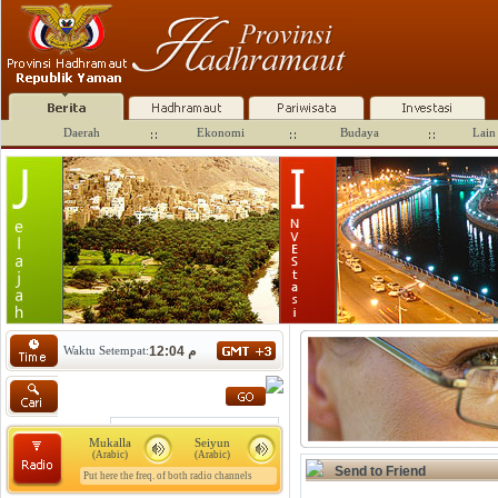
Daerah
Ekonomi
Budaya
Lain 
Waktu Setempat:
12:04 م
Mukalla
Seiyun
(Arabic)
(Arabic)
Send to Friend
Put here the freq. of both radio channels