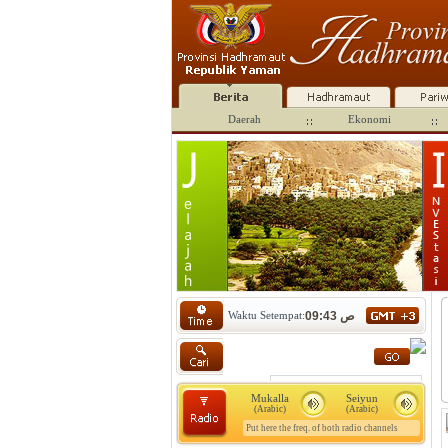
Daerah
Ekonomi
Waktu Setempat:
09:43 ص
Mukalla
Seiyun
(Arabic)
(Arabic)
Put here the freq. of both radio channels