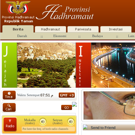
Daerah
Ekonomi
Budaya
Lain 
Waktu Setempat:
07:51 م
Mukalla
Seiyun
(Arabic)
(Arabic)
Send to Friend
Put here the freq. of both radio channels