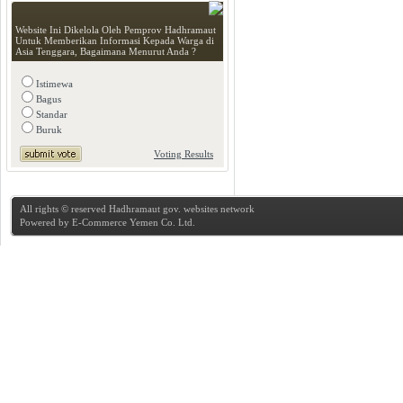
Website Ini Dikelola Oleh Pemprov Hadhramaut
Untuk Memberikan Informasi Kepada Warga di
Asia Tenggara, Bagaimana Menurut Anda ?
Istimewa
Bagus
Standar
Buruk
Voting Results
All rights © reserved Hadhramaut gov. websites network
Powered by
E-Commerce Yemen Co. Ltd.