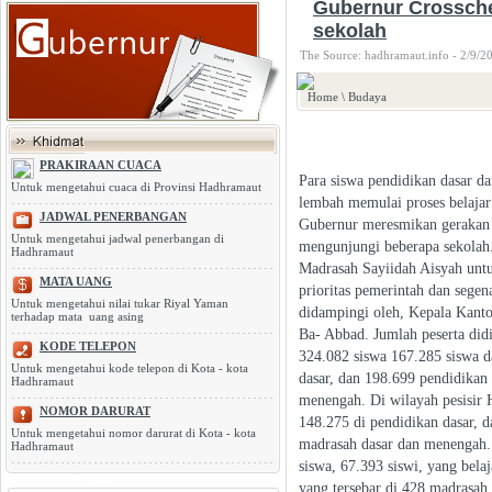
Gubernur Crossche
sekolah
The Source: hadhramaut.info - 2/9/2
Home
\
Budaya
PRAKIRAAN CUACA
Para siswa pendidikan dasar d
Untuk mengetahui cuaca di Provinsi Hadhramaut
lembah memulai proses belaja
JADWAL PENERBANGAN
Gubernur meresmikan gerakan k
Untuk mengetahui jadwal penerbangan di
mengunjungi beberapa sekolah.
Hadhramaut
Madrasah Sayiidah Aisyah untu
MATA UANG
prioritas pemerintah dan sege
Untuk mengetahui nilai tukar Riyal Yaman
didampingi oleh, Kepala Kant
terhadap mata uang asing
Ba- Abbad. Jumlah peserta did
KODE TELEPON
324.082 siswa 167.285 siswa d
Untuk mengetahui kode telepon di Kota - kota
dasar, dan 198.699 pendidikan
Hadhramaut
menengah. Di wilayah pesisir 
NOMOR DARURAT
148.275 di pendidikan dasar, 
Untuk mengetahui nomor darurat di Kota - kota
madrasah dasar dan menengah.
Hadhramaut
siswa, 67.393 siswi, yang bel
yang tersebar di 428 madrasah