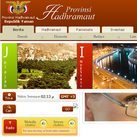
Daerah
Ekonomi
Budaya
Lain 
Waktu Setempat:
02:13 م
Mukalla
Seiyun
(Arabic)
(Arabic)
Put here the freq. of both radio channels