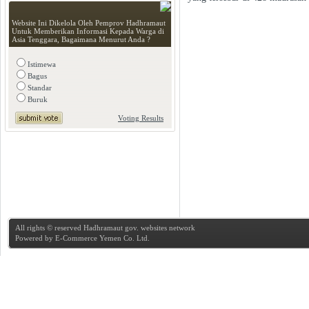
Website Ini Dikelola Oleh Pemprov Hadhramaut
Untuk Memberikan Informasi Kepada Warga di
Asia Tenggara, Bagaimana Menurut Anda ?
Istimewa
Bagus
Standar
Buruk
Voting Results
All rights © reserved Hadhramaut gov. websites network
Powered by
E-Commerce Yemen Co. Ltd.