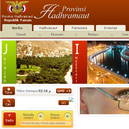
Daerah
Ekonomi
Budaya
Lain 
Waktu Setempat:
02:16 م
Mukalla
Seiyun
(Arabic)
(Arabic)
Put here the freq. of both radio channels