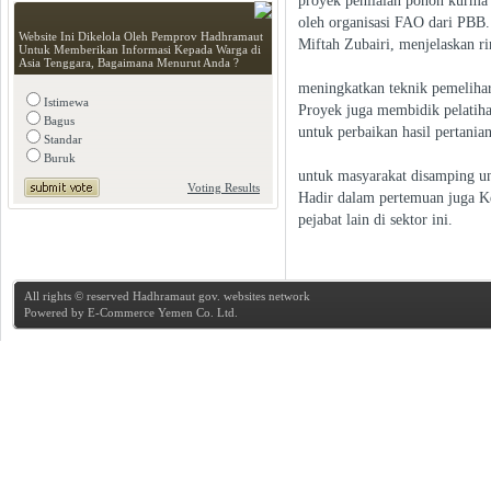
proyek penilaian pohon kurma 
oleh organisasi FAO dari PBB.
Website Ini Dikelola Oleh Pemprov Hadhramaut
Miftah Zubairi, menjelaskan r
Untuk Memberikan Informasi Kepada Warga di
Asia Tenggara, Bagaimana Menurut Anda ?
meningkatkan teknik pemeliha
Istimewa
Proyek juga membidik pelatih
Bagus
untuk perbaikan hasil pertania
Standar
Buruk
untuk masyarakat disamping un
Voting Results
Hadir dalam pertemuan juga K
pejabat lain di sektor ini.
All rights © reserved Hadhramaut gov. websites network
Powered by
E-Commerce Yemen Co. Ltd.