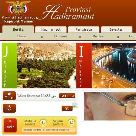
Daerah
Ekonomi
Budaya
Lain 
Waktu Setempat:
11:22 ص
Mukalla
Seiyun
(Arabic)
(Arabic)
Put here the freq. of both radio channels