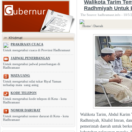
Walikota Tarim T
Radhmiyah Untuk
The Source: hadhramaut.info - 10/5/
Home
\
Daerah
PRAKIRAAN CUACA
Untuk mengetahui cuaca di Provinsi Hadhramaut
JADWAL PENERBANGAN
Untuk mengetahui jadwal penerbangan di
Hadhramaut
MATA UANG
Untuk mengetahui nilai tukar Riyal Yaman
terhadap mata uang asing
KODE TELEPON
Untuk mengetahui kode telepon di Kota - kota
Hadhramaut
NOMOR DARURAT
Walikota Tarim, Abdul Karim 
Untuk mengetahui nomor darurat di Kota - kota
Hadhramaut
Radhmiyah, Khalid Imran, dan 
pemerintah daerah untuk berk