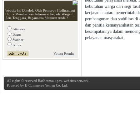
kebutuhan pelayanan mereka. 
kebutuhan warga dari segi fas
Website Ini Dikelola Oleh Pemprov Hadhramaut
kerjasama antara pemerintah 
Untuk Memberikan Informasi Kepada Warga di
Asia Tenggara, Bagaimana Menurut Anda ?
pembangunan dan stabilitas d
dan panitia kemasyarakatan te
Istimewa
kesempatannya dalam mendenga
Bagus
pelayanan masyarakat.
Standar
Buruk
Voting Results
All rights © reserved Hadhramaut gov. websites network
Powered by
E-Commerce Yemen Co. Ltd.