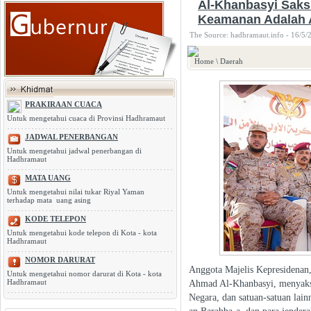
Al-Khanbasyi Saksi
Keamanan Adalah
The Source: hadhramaut.info - 16/5/
Home
\
Daerah
PRAKIRAAN CUACA
Untuk mengetahui cuaca di Provinsi Hadhramaut
JADWAL PENERBANGAN
Untuk mengetahui jadwal penerbangan di
Hadhramaut
MATA UANG
Untuk mengetahui nilai tukar Riyal Yaman
terhadap mata uang asing
KODE TELEPON
Untuk mengetahui kode telepon di Kota - kota
Hadhramaut
NOMOR DARURAT
Anggota Majelis Kepresidenan
Untuk mengetahui nomor darurat di Kota - kota
Hadhramaut
Ahmad Al-Khanbasyi, menyaksik
Negara, dan satuan-satuan la