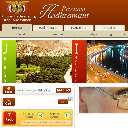
Daerah
Ekonomi
Budaya
Lain 
Waktu Setempat:
04:29 م
Mukalla
Seiyun
(Arabic)
(Arabic)
Put here the freq. of both radio channels