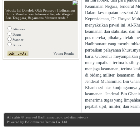
an Barabba-a, dan para jendera
Keamanan Negara, Jenderal Mu
Website Ini Dikelola Oleh Pemprov Hadhramaut
Dalam kesempatan tersebut Al
Untuk Memberikan Informasi Kepada Warga di
Asia Tenggara, Bagaimana Menurut Anda ?
Kepresidenan, Dr. Rasyad Mu
menyaksikan pawai ini. Al-K
Istimewa
keamanan dan stabilitas, dan m
Bagus
pos mereka, pihaknya telah me
Standar
Hadhramaut yang membutuhkan 
Buruk
perbaikan pelayanan khususnya
Voting Results
baru. Gubernur meyampaikan j
menyampaikan terima kasihnya
menjaga keamanan, terima kas
di bidang militer, keamanan, 
Jenderal Muhammad Bin Ghani
Khanbasyi atas kunjungannya y
keamanan. Jenderal Bin Ghani
menerima tugas yang limpahkan
pejabat sipil, militer, dan kea
All rights © reserved Hadhramaut gov. websites network
Powered by
E-Commerce Yemen Co. Ltd.