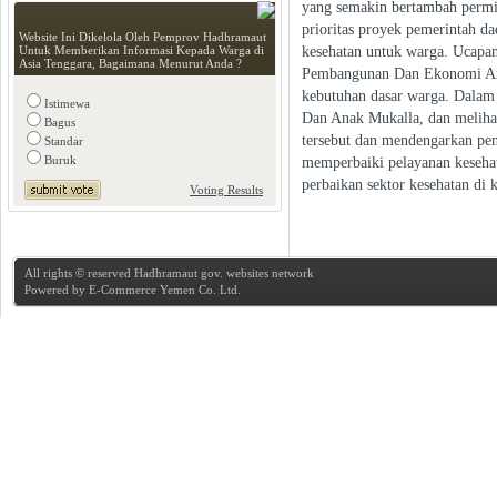
yang semakin bertambah permi
prioritas proyek pemerintah d
Website Ini Dikelola Oleh Pemprov Hadhramaut
kesehatan untuk warga. Ucapa
Untuk Memberikan Informasi Kepada Warga di
Asia Tenggara, Bagaimana Menurut Anda ?
Pembangunan Dan Ekonomi Ara
kebutuhan dasar warga. Dalam
Istimewa
Dan Anak Mukalla, dan melihat
Bagus
tersebut dan mendengarkan pen
Standar
Buruk
memperbaiki pelayanan keseha
perbaikan sektor kesehatan di 
Voting Results
All rights © reserved Hadhramaut gov. websites network
Powered by
E-Commerce Yemen Co. Ltd.