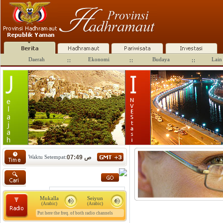
Daerah
Ekonomi
Budaya
Lain 
Waktu Setempat:
07:49 ص
Mukalla
Seiyun
(Arabic)
(Arabic)
Put here the freq. of both radio channels