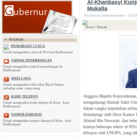
Al-Khanbasyi Kunj
Mukalla
The Source: hadhramaut.info - 2/6/2
Home
\
Daerah
PRAKIRAAN CUACA
Untuk mengetahui cuaca di Provinsi Hadhramaut
JADWAL PENERBANGAN
Untuk mengetahui jadwal penerbangan di
Hadhramaut
MATA UANG
Untuk mengetahui nilai tukar Riyal Yaman
terhadap mata uang asing
Anggota Majelis Kepresidenan
KODE TELEPON
mengunjungi Rumah Sakit Umu
Untuk mengetahui kode telepon di Kota - kota
Hadhramaut
dalam rangka kepedulian terha
didampingi oleh Dirut Kantor
NOMOR DARURAT
Ahmad Bin Nuwaisir, dan beber
Untuk mengetahui nomor darurat di Kota - kota
Hadhramaut
kinerja beberapa sektor di RS
dibiayai oleh UNOPS, yang di