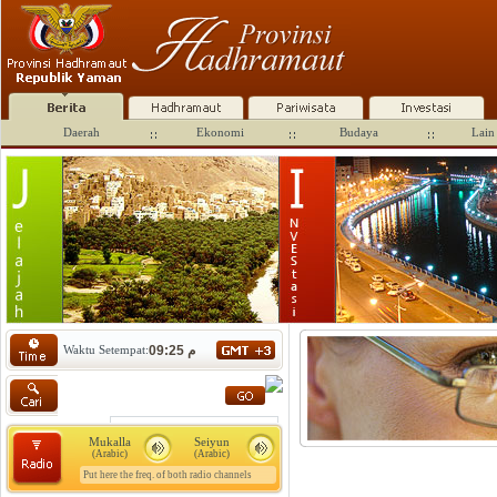
Daerah
Ekonomi
Budaya
Lain 
Waktu Setempat:
09:25 م
Mukalla
Seiyun
(Arabic)
(Arabic)
Put here the freq. of both radio channels