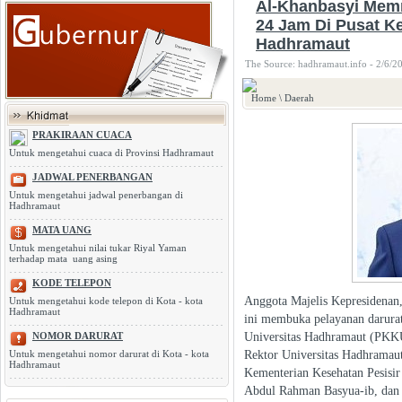
Al-Khanbasyi Memr
24 Jam Di Pusat K
Hadhramaut
The Source: hadhramaut.info - 2/6/2
Home
\
Daerah
PRAKIRAAN CUACA
Untuk mengetahui cuaca di Provinsi Hadhramaut
JADWAL PENERBANGAN
Untuk mengetahui jadwal penerbangan di
Hadhramaut
MATA UANG
Untuk mengetahui nilai tukar Riyal Yaman
terhadap mata uang asing
KODE TELEPON
Anggota Majelis Kepresidenan
Untuk mengetahui kode telepon di Kota - kota
Hadhramaut
ini membuka pelayanan darura
Universitas Hadhramaut (PKKUH
NOMOR DARURAT
Rektor Universitas Hadhramau
Untuk mengetahui nomor darurat di Kota - kota
Hadhramaut
Kementerian Kesehatan Pesisi
Abdul Rahman Basyua-ib, dan 