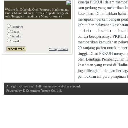
kinerja PKKUH dalam memberik
satu gedung yang meberikan 
Website Ini Dikelola Oleh Pemprov Hadhramaut
Untuk Memberikan Informasi Kepada Warga di
kesehatan. Ditambahkan bahwa
Asia Tenggara, Bagaimana Menurut Anda ?
merupakan perkembangan penti
kebutuhan pelayanan kesehata
Istimewa
antri ri rumah sakit rumah s
Bagus
bahwa beroperasinya PKKUH s
Standar
Buruk
memberikan kemudahan pelaya
20 ranjang pasien untuk mene
Voting Results
tinggi. Dirut PKKUH menyampa
oleh Lembaga Pembangunan Kes
kesehatan yang resmi di Hadh
juga dilengkapi dengan berbag
pembukaan ini para pimpinan k
All rights © reserved Hadhramaut gov. websites network
Powered by
E-Commerce Yemen Co. Ltd.