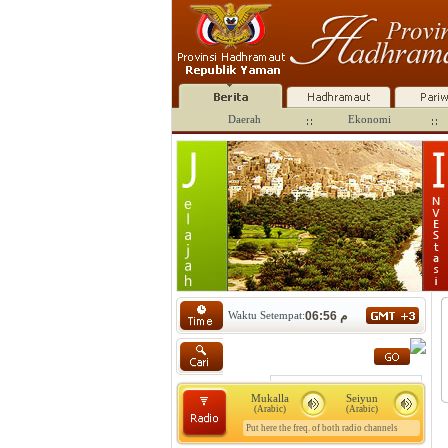
Daerah
Ekonomi
Waktu Setempat:
06:56 م
Mukalla
Seiyun
(Arabic)
(Arabic)
Put here the freq. of both radio channels