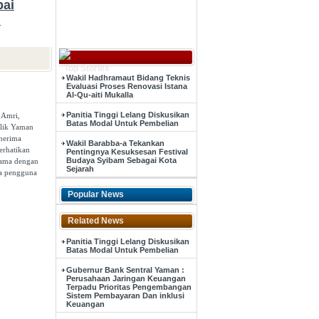
ai
n
Top Stories
Wakil Hadhramaut Bidang Teknis
Evaluasi Proses Renovasi Istana
Al-Qu-aiti Mukalla
Panitia Tinggi Lelang Diskusikan
-Amri,
Batas Modal Untuk Pembelian
blik Yaman
nerima
Wakil Barabba-a Tekankan
erhatikan
Pentingnya Kesuksesan Festival
Budaya Syibam Sebagai Kota
sama dengan
Sejarah
ra pengguna
Popular News
Related News
Panitia Tinggi Lelang Diskusikan
Batas Modal Untuk Pembelian
Gubernur Bank Sentral Yaman :
Perusahaan Jaringan Keuangan
Terpadu Prioritas Pengembangan
Sistem Pembayaran Dan inklusi
Keuangan