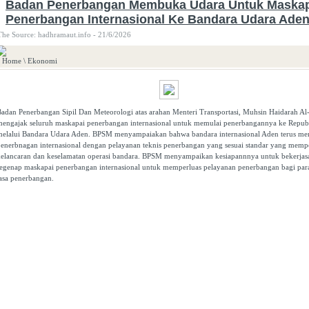
Badan Penerbangan Membuka Udara Untuk Maskap
Penerbangan Internasional Ke Bandara Udara Ade
The Source: hadhramaut.info - 21/6/2026
Home
\
Ekonomi
adan Penerbangan Sipil Dan Meteorologi atas arahan Menteri Transportasi, Muhsin Haidarah Al
mengajak seluruh maskapai penerbangan internasional untuk memulai penerbangannya ke Repu
melalui Bandara Udara Aden. BPSM menyampaiakan bahwa bandara internasional Aden terus me
enerbnagan internasional dengan pelayanan teknis penerbangan yang sesuai standar yang memp
kelancaran dan keselamatan operasi bandara. BPSM menyampaikan kesiapannnya untuk bekerja
segenap maskapai penerbangan internasional untuk memperluas pelayanan penerbangan bagi pa
asa penerbangan.