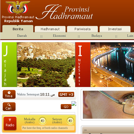
Daerah
Ekonomi
Budaya
Lain 
Waktu Setempat:
10:11 ص
Mukalla
Seiyun
(Arabic)
(Arabic)
Put here the freq. of both radio channels