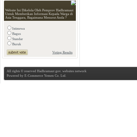
Website Ini Dikelola Oleh Pemprov Hadhramaut
Untuk Memberikan Informasi Kepada Warga di
Asia Tenggara, Bagaimana Menurut Anda ?
Istimewa
Bagus
Standar
Buruk
Voting Results
All rights © reserved Hadhramaut gov. websites network
Powered by
E-Commerce Yemen Co. Ltd.