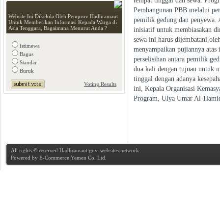
tempat tinggal dan sewa. Prog
Pembangunan PBB melalui pers
Website Ini Dikelola Oleh Pemprov Hadhramaut
pemilik gedung dan penyewa.
Untuk Memberikan Informasi Kepada Warga di
Asia Tenggara, Bagaimana Menurut Anda ?
inisiatif untuk membiasakan d
sewa ini harus dijembatani ol
Istimewa
menyampaikan pujiannya atas i
Bagus
perselisihan antara pemilik g
Standar
dua kali dengan tujuan untuk m
Buruk
tinggal dengan adanya kesepa
Voting Results
ini, Kepala Organisasi Kemas
Program, Ulya Umar Al-Hamid
All rights © reserved Hadhramaut gov. websites network
Powered by
E-Commerce Yemen Co. Ltd.