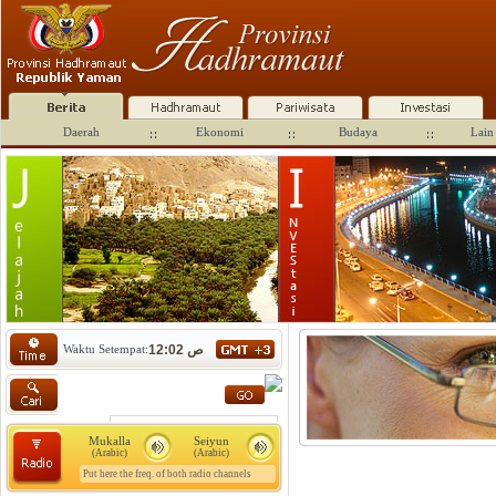
Daerah
Ekonomi
Budaya
Lain 
Waktu Setempat:
12:02 ص
Mukalla
Seiyun
(Arabic)
(Arabic)
Put here the freq. of both radio channels