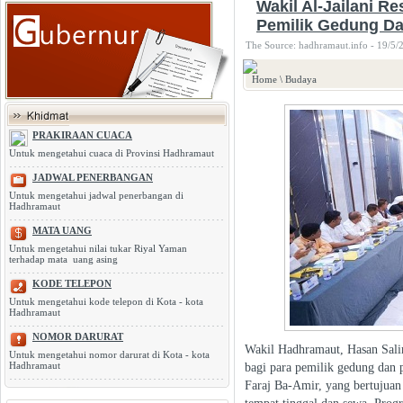
Wakil Al-Jailani 
Pemilik Gedung D
The Source: hadhramaut.info - 19/5/
Home
\
Budaya
PRAKIRAAN CUACA
Untuk mengetahui cuaca di Provinsi Hadhramaut
JADWAL PENERBANGAN
Untuk mengetahui jadwal penerbangan di
Hadhramaut
MATA UANG
Untuk mengetahui nilai tukar Riyal Yaman
terhadap mata uang asing
KODE TELEPON
Untuk mengetahui kode telepon di Kota - kota
Hadhramaut
NOMOR DARURAT
Wakil Hadhramaut, Hasan Salim
Untuk mengetahui nomor darurat di Kota - kota
Hadhramaut
bagi para pemilik gedung dan 
Faraj Ba-Amir, yang bertujuan