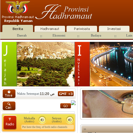
Daerah
Ekonomi
Budaya
Lain 
Waktu Setempat:
11:20 ص
Mukalla
Seiyun
(Arabic)
(Arabic)
Put here the freq. of both radio channels