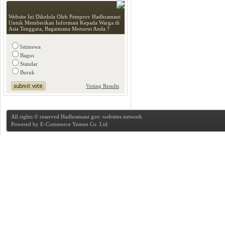
Website Ini Dikelola Oleh Pemprov Hadhramaut
Untuk Memberikan Informasi Kepada Warga di
Asia Tenggara, Bagaimana Menurut Anda ?
Istimewa
Bagus
Standar
Buruk
Voting Results
All rights © reserved Hadhramaut gov. websites network
Powered by
E-Commerce Yemen Co. Ltd.