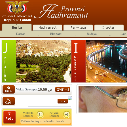
Daerah
Ekonomi
Budaya
Lain 
Waktu Setempat:
10:59 ص
Mukalla
Seiyun
(Arabic)
(Arabic)
Put here the freq. of both radio channels