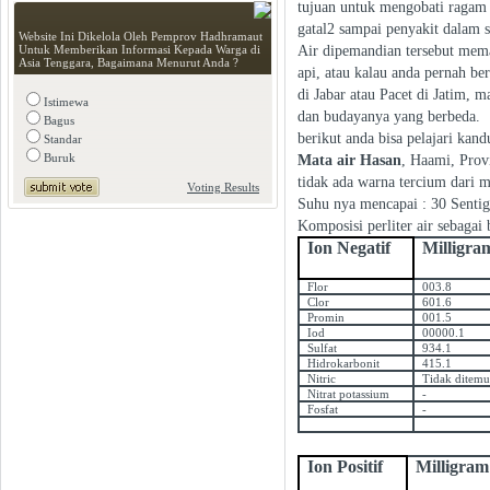
tujuan untuk mengobati ragam p
gatal2 sampai penyakit dalam 
Website Ini Dikelola Oleh Pemprov Hadhramaut
Air dipemandian tersebut meman
Untuk Memberikan Informasi Kepada Warga di
Asia Tenggara, Bagaimana Menurut Anda ?
api, atau kalau anda pernah be
di Jabar atau Pacet di Jatim, 
Istimewa
dan budayanya yang berbeda.
Bagus
berikut anda bisa pelajari kand
Standar
Buruk
Mata air Hasan
, Haami, Provi
tidak ada warna tercium dari ma
Voting Results
Suhu nya mencapai : 30 Sentig
Komposisi perliter air sebagai 
Ion Negatif
Milligra
Flor
003.8
Clor
601.6
Promin
001.5
Iod
00000.1
Sulfat
934.1
Hidrokarbonit
415.1
Nitric
Tidak ditem
Nitrat potassium
-
Fosfat
-
Ion Positif
Milligram