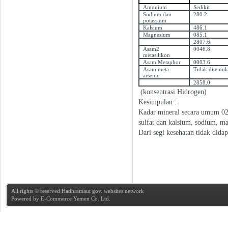
Amonium
Sedikit
Sodium dan
280.2
potassium
Kalsium
486.1
Magnesium
085.1
2807.6
Asam2
0046.8
metasilikon
Asam Metaphor
0003.6
Asam meta
Tidak ditemu
arsenic
2858.0
(konsentrasi Hidrogen)
Kesimpulan :
Kadar mineral secara umum 02.
sulfat dan kalsium, sodium, m
Dari segi kesehatan tidak didap
All rights © reserved Hadhramaut gov. websites network
Powered by
E-Commerce Yemen Co. Ltd.