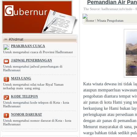
Pemandian Air Pa
The Source: hadhramaut.info/indo - 
Home
\
Wisata Pengobatan
PRAKIRAAN CUACA
Untuk mengetahui cuaca di Provinsi Hadhramaut
JADWAL PENERBANGAN
Untuk mengetahui jadwal penerbangan di
Hadhramaut
MATA UANG
Kata wisata dewasa ini tidak l
Untuk mengetahui nilai tukar Riyal Yaman
terhadap mata uang asing
ataupun mempaerluas wawasan, 
pengobatan diantara tempat wi
KODE TELEPON
air panas di kota Hami yang te
Untuk mengetahui kode telepon di Kota - kota
Hadhramaut
berkunjung ke Hami bukan la
perlengkapan atau persediaan 
NOMOR DARURAT
dengan air panas di pemandian 
Untuk mengetahui nomor darurat di Kota - kota
Hadhramaut
Menurut masyarakat di sana, p
warga bahkan tidak sedikit pu