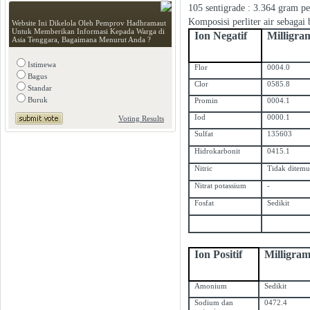
105 sentigrade : 3.364 gram per
Komposisi perliter air sebagai 
Website Ini Dikelola Oleh Pemprov Hadhramaut
Untuk Memberikan Informasi Kepada Warga di
Ion Negatif
Milligra
Asia Tenggara, Bagaimana Menurut Anda ?
Istimewa
Flor
0004.0
Bagus
Clor
0585.8
Standar
Buruk
Promin
0004.1
Iod
0000.1
Voting Results
Sulfat
135603
Hidrokarbonit
0415.1
Nitric
Tidak ditem
Nitrat potassium
-
Fosfat
Sedikit
Ion Positif
Milligra
Amonium
Sedikit
Sodium dan
0472.4