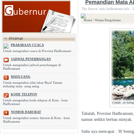
Pemandian Mata A
The Source: indo.hadhramaut.info - 
Home
\
Wisata Pengobatan
PRAKIRAAN CUACA
Untuk mengetahui cuaca di Provinsi Hadhramaut
JADWAL PENERBANGAN
Untuk mengetahui jadwal penerbangan di
Hadhramaut
MATA UANG
Untuk mengetahui nilai tukar Riyal Yaman
terhadap mata uang asing
KODE TELEPON
Untuk mengetahui kode telepon di Kota - kota
Hadhramaut
NOMOR DARURAT
Tabalah, Provinsi Hadhramaut, 
Untuk mengetahui nomor darurat di Kota - kota
namun sedikit berbau minyak.
Hadhramaut
Suhu nya mencapai : 30 Sentig