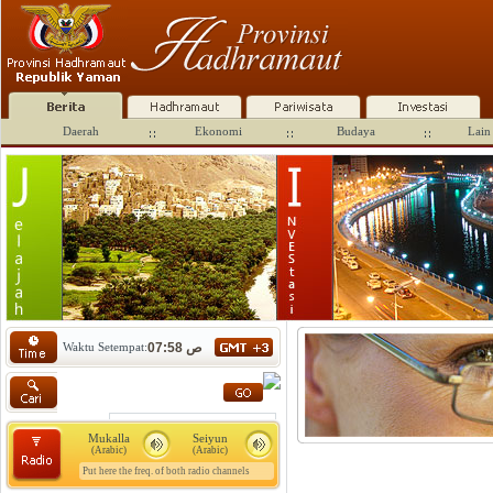
Daerah
Ekonomi
Budaya
Lain 
Waktu Setempat:
07:58 ص
Mukalla
Seiyun
(Arabic)
(Arabic)
Put here the freq. of both radio channels