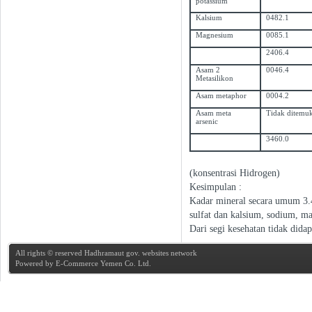
potassium
Kalsium
0482.1
Magnesium
0085.1
2406.4
Asam 2
0046.4
Metasilikon
Asam metaphor
0004.2
Asam meta
Tidak ditemu
arsenic
3460.0
(konsentrasi Hidrogen)
Kesimpulan :
Kadar mineral secara umum 3.4
sulfat dan kalsium, sodium, m
Dari segi kesehatan tidak didap
All rights © reserved Hadhramaut gov. websites network
Powered by
E-Commerce Yemen Co. Ltd.