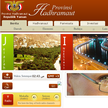
Daerah
Ekonomi
Budaya
Lain 
Waktu Setempat:
02:43 ص
Mukalla
Seiyun
(Arabic)
(Arabic)
Put here the freq. of both radio channels