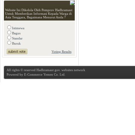
Website Ini Dikelola Oleh Pemprov Hadhramaut
Untuk Memberikan Informasi Kepada Warga di
Asia Tenggara, Bagaimana Menurut Anda ?
Istimewa
Bagus
Standar
Buruk
Voting Results
All rights © reserved Hadhramaut gov. websites network
Powered by
E-Commerce Yemen Co. Ltd.