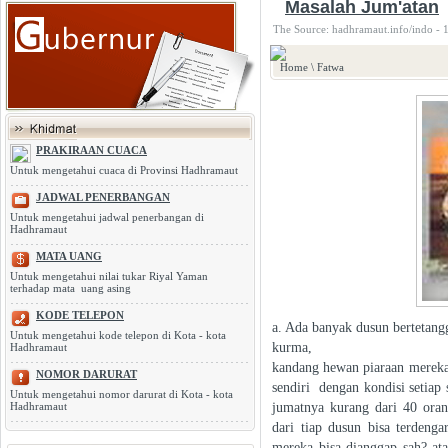
Masalah Jum'atan
The Source: hadhramaut.info/indo - 
Home
\
Fatwa
PRAKIRAAN CUACA
Untuk mengetahui cuaca di Provinsi Hadhramaut
JADWAL PENERBANGAN
Untuk mengetahui jadwal penerbangan di
Hadhramaut
MATA UANG
Untuk mengetahui nilai tukar Riyal Yaman
terhadap mata uang asing
KODE TELEPON
a. Ada banyak dusun bertetang
Untuk mengetahui kode telepon di Kota - kota
kurma,
Hadhramaut
kandang hewan piaraan mereka j
NOMOR DARURAT
sendiri dengan kondisi setiap 
Untuk mengetahui nomor darurat di Kota - kota
jumatnya kurang dari 40 oran
Hadhramaut
dari tiap dusun bisa terdeng
mereka bisa dianggap sah? at