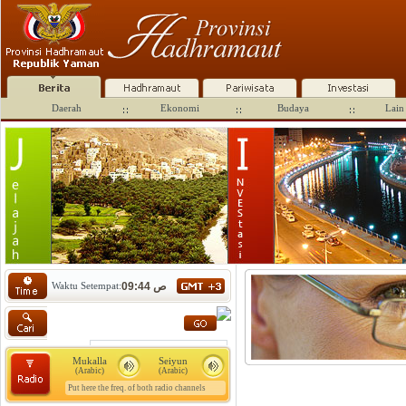
Daerah
Ekonomi
Budaya
Lain 
Waktu Setempat:
09:44 ص
Mukalla
Seiyun
(Arabic)
(Arabic)
Put here the freq. of both radio channels