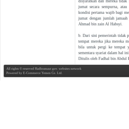
disyaratkan dan mereka tidak
jumat secara sempurna, atau
kondisi pertama wajib bagi me
jumat dengan jumlah jamaah 
Ahmad bin zain Al Habsyi.
b. Dari sini pemerintah tidak
tempat mereka jika mereka m
bila untuk pergi ke tempat y
sementara syariat dalam hal in
Ditulis oleh Fadhal bin Abdul
All rights © reserved Hadhramaut gov. websites network
Powered by
E-Commerce Yemen Co. Ltd.