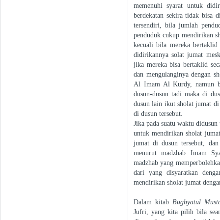
memenuhi syarat untuk didir
berdekatan sekira tidak bisa
tersendiri, bila jumlah pen
penduduk cukup mendirikan sh
kecuali bila mereka bertakl
didirikannya solat jumat mes
jika mereka bisa bertaklid s
dan mengulanginya dengan sho
Al Imam Al Kurdy, namun bil
dusun-dusun tadi maka di dus
dusun lain ikut sholat jumat 
di dusun tersebut.
Jika pada suatu waktu didusun
untuk mendirikan sholat jumat
jumat di dusun tersebut, dan
menurut madzhab Imam Syafi
madzhab yang memperbolehkan
dari yang disyaratkan deng
mendirikan sholat jumat denga
Dalam kitab
Bughyatul Musta
Jufri, yang kita pilih bila s