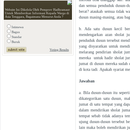
dan semua penduduk dusun-dusu
Website Ini Dikelola Oleh Pemprov Hadhramaut
berat? ataukah semua tidak wa
Untuk Memberikan Informasi Kepada Warga di
Asia Tenggara, Bagaimana Menurut Anda ?
dusun masing-masing, atau ba
Istimewa
b. Ada satu dusun kecil ber
Bagus
mendengarkan azan sholat j
Standar
penduduk dusun tersebut mendi
Buruk
yang disyaratkan untuk mendir
Voting Results
melarang pendirian sholat j
mereka untuk hadir sholat ju
jumat di dusun mereka sudah d
di kota tadi. Apakah syariat 
Jawaban
a. Bila dusun-dusun itu seper
dikategorikan satu dusun, ma
jumat di satu tempat yang d
dalam mendirikan sholat juma
tempat sebab tidak adanya t
ujung dusun-dusun tersebut be
lain maka boleh mendirikan ju