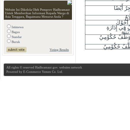
ِرٌ أَيْضًا
Website Ini Dikelola Oleh Pemprov Hadhramaut
Untuk Memberikan Informasi Kepada Warga di
َاحٌ
Asia Tenggara, Bagaimana Menurut Anda ?
 أَخُوْكَ
 فِي إِدَارَةِ
Istimewa
ِيِّةِ
Bagus
ُوَظَّفٌ حُكُوْمِيٌ
Standar
Buruk
ظَّفٌ حُكُوْمِيٌ
Voting Results
All rights © reserved Hadhramaut gov. websites network
Powered by
E-Commerce Yemen Co. Ltd.