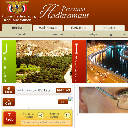
Daerah
Ekonomi
Budaya
Lain 
Waktu Setempat:
05:12 م
Mukalla
Seiyun
(Arabic)
(Arabic)
Put here the freq. of both radio channels