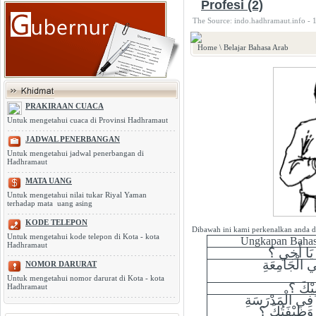
Profesi (2)
The Source: indo.hadhramaut.info - 
Home
\
Belajar Bahasa Arab
PRAKIRAAN CUACA
Untuk mengetahui cuaca di Provinsi Hadhramaut
JADWAL PENERBANGAN
Untuk mengetahui jadwal penerbangan di
Hadhramaut
MATA UANG
Untuk mengetahui nilai tukar Riyal Yaman
terhadap mata uang asing
KODE TELEPON
Dibawah ini kami perkenalkan anda d
Untuk mengetahui kode telepon di Kota - kota
Ungkapan Bahas
Hadhramaut
 يَا أَخِي ؟
ي الْجَامِعَةِ
NOMOR DARURAT
Untuk mengetahui nomor darurat di Kota - kota
ِيْكَ ؟
Hadhramaut
 فِي الْمَدْرَسَةِ
َا وَظِيْفَتُكَ ؟