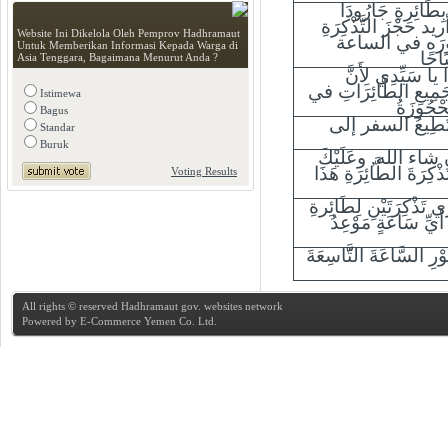
 بِطَائِرةِ جَارُودَا
ريد حَجْزَ التَّذْكِرَةِ
Website Ini Dikelola Oleh Pemprov Hadhramaut
ورَه في الساعة
Untuk Memberikan Informasi Kepada Warga di
احًا
Asia Tenggara, Bagaimana Menurut Anda ?
 يا سَيِّدِي لِأَنَّ
َمِيعِ الطَّائِرَاتِ في
Istimewa
حْجُوزَةُ
Bagus
ْتَطِيعُ السفر إلى
Standar
Buruk
شاء الله, وعَلَيْكَ
ْكِرَةَ الطَّائِرَةِ هَذَا
Voting Results
ي تَذْكِرَتَيْنِ لِطَائِرةِ
يِّ سَاعَةٍ مَوْعِدُ
ْرِ السَّاعَةَ التَّّاسِعَةَ
All rights © reserved Hadhramaut gov. websites network
Powered by
E-Commerce Yemen Co. Ltd.