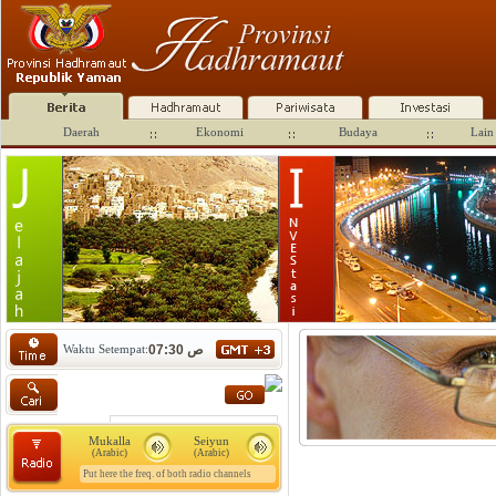
Daerah
Ekonomi
Budaya
Lain 
Waktu Setempat:
07:30 ص
Mukalla
Seiyun
(Arabic)
(Arabic)
Put here the freq. of both radio channels