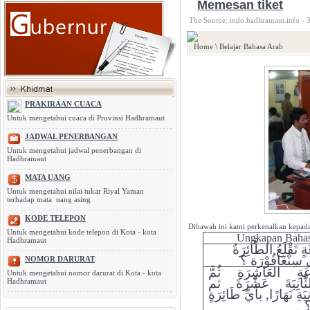
Memesan tiket
The Source: indo.hadhramaut.info - 
Home
\
Belajar Bahasa Arab
PRAKIRAAN CUACA
Untuk mengetahui cuaca di Provinsi Hadhramaut
JADWAL PENERBANGAN
Untuk mengetahui jadwal penerbangan di
Hadhramaut
MATA UANG
Untuk mengetahui nilai tukar Riyal Yaman
terhadap mata uang asing
KODE TELEPON
Dibawah ini kami perkenalkan kepada
Untuk mengetahui kode telepon di Kota - kota
Ungkapan Bahas
Hadhramaut
 تَقْلَعُ الطَّائِرَةُ
ى سِنْغَافُوْرَة ؟
NOMOR DARURAT
ِ العَاشِرَةِ ثُمَّ
Untuk mengetahui nomor darurat di Kota - kota
انِيَةَ عَشْرَةَ ثم
Hadhramaut
ةِ نَهَارًا, بأَيِّ طَائِرَةٍ
؟