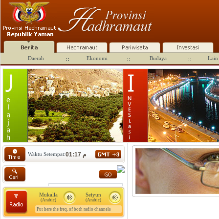
Daerah
Ekonomi
Budaya
Lain 
Waktu Setempat:
01:17 م
Mukalla
Seiyun
(Arabic)
(Arabic)
Put here the freq. of both radio channels