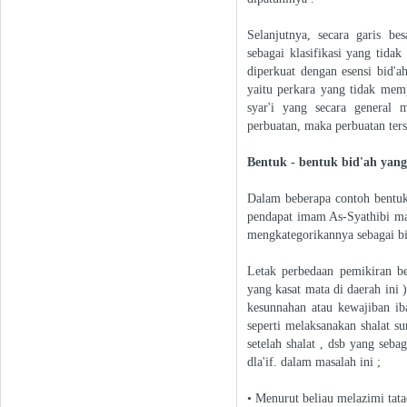
Selanjutnya, secara garis be
sebagai klasifikasi yang tida
diperkuat dengan esensi bid'a
yaitu perkara yang tidak mem
syar'i yang secara general
perbuatan, maka perbuatan terse
Bentuk - bentuk bid'ah yang
Dalam beberapa contoh bentuk
pendapat imam As-Syathibi mas
mengkategorikannya sebagai bid
Letak perbedaan pemikiran be
yang kasat mata di daerah ini 
kesunnahan atau kewajiban ib
seperti melaksanakan shalat s
setelah shalat , dsb yang seba
dla'if. dalam masalah ini ;
• Menurut beliau melazimi tat