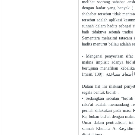
melihat seorang sahabat ans
dengan kadar yang banyak ( 
shahabat tersebut tidak mentra
tersebut adalah aplikasi kesu
sunnah dalam hadits sebagai s
baik tidaknya sebuah tradis
Sementara melazimi tatacara 
hadits menurut beliau adalah s
• Mengenai penyertaan sifat
makna implisit adanya bid'a
bertujuan menafikan kebalik
Imran, 130): عافا مضاعفة
Dalam hal ini maksud penyeb
segala bentuk bid'ah .
• Sedangkan sebutan "bid'ah 
raka'at adalah memandang re
pernah dilakukan pada masa 
Ra, bukan bid'ah dengan makna
Umar dalam pentradisian ini 
sunnah Khulafa' Ar-Rasyidin
dipatuhinya .