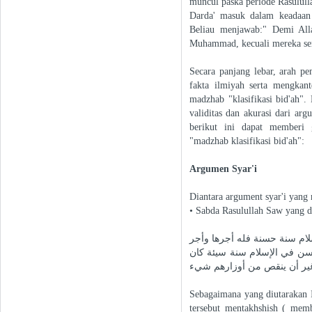
muncul paska periode Rasulull
Darda' masuk dalam keadaan
Beliau menjawab:" Demi Alla
Muhammad, kecuali mereka se
Secara panjang lebar, arah p
fakta ilmiyah serta mengkant
madzhab "klasifikasi bid'ah"
validitas dan akurasi dari a
berikut ini dapat memberi 
"madzhab klasifikasi bid'ah":
Argumen Syar'i
Diantara argument syar'i yan
• Sabda Rasulullah Saw yang di
ام سنة حسنة فله أجرها وأجر
ن في الإسلام سنة سيئة كان
غير أن ينقص من أوزارهم شيء
Sebagaimana yang diutarakan
tersebut mentakhshish ( memb