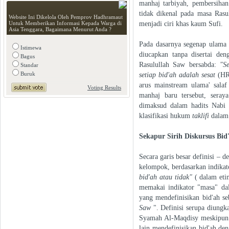
manhaj tarbiyah, pembersiha
tidak dikenal pada masa Ras
Website Ini Dikelola Oleh Pemprov Hadhramaut
menjadi ciri khas kaum Sufi.
Untuk Memberikan Informasi Kepada Warga di
Asia Tenggara, Bagaimana Menurut Anda ?
Pada dasarnya segenap ulama 
Istimewa
diucapkan tanpa disertai den
Bagus
Rasulullah Saw bersabda:
"S
Standar
Buruk
setiap bid'ah adalah sesat
(HR
arus mainstream ulama' salaf
Voting Results
manhaj baru tersebut, seray
dimaksud dalam hadits Nabi d
klasifikasi hukum
taklifi
dalam 
Sekapur Sirih Diskursus Bid
Secara garis besar definisi – 
kelompok, berdasarkan indika
bid'ah atau tidak"
( dalam etim
memakai indikator "masa" dal
yang mendefinisikan bid'ah s
Saw
". Definisi serupa diung
Syamah Al-Maqdisy meskipun 
lain mendefinisikan bid'ah den