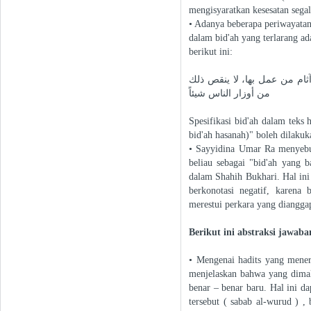
mengisyaratkan kesesatan segal
• Adanya beberapa periwayatan
dalam bid'ah yang terlarang ad
berikut ini:
ثام من عمل بها، لا ينقص ذلك
من أوزار الناس شيئاً
Spesifikasi bid'ah dalam teks 
bid'ah hasanah)" boleh dilakuk
• Sayyidina Umar Ra menyebut
beliau sebagai "bid'ah yang b
dalam Shahih Bukhari. Hal in
berkonotasi negatif, karena
merestui perkara yang dianggap
Berikut ini abstraksi jawab
• Mengenai hadits yang menera
menjelaskan bahwa yang dimaks
benar – benar baru. Hal ini da
tersebut ( sabab al-wurud ) ,