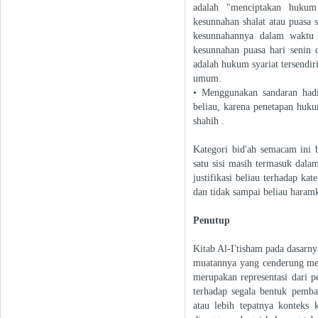
adalah "menciptakan hukum
kesunnahan shalat atau puasa 
kesunnahannya dalam waktu –
kesunnahan puasa hari senin 
adalah hukum syariat tersendir
umum.
• Menggunakan sandaran hadit
beliau, karena penetapan huk
shahih .
Kategori bid'ah semacam ini b
satu sisi masih termasuk dala
justifikasi beliau terhadap k
dan tidak sampai beliau haram
Penutup
Kitab Al-I'tisham pada dasarn
muatannya yang cenderung mel
merupakan representasi dari 
terhadap segala bentuk pemba
atau lebih tepatnya konteks