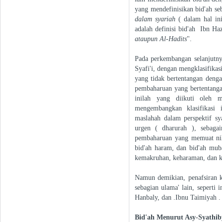
yang mendefinisikan bid'ah se
dalam syariah
( dalam hal ini
adalah definisi bid'ah Ibn Ha
ataupun Al-Hadits
".
Pada perkembangan selanjutny
Syafi'i, dengan mengklasifikas
yang tidak bertentangan denga
pembaharuan yang bertentanga
inilah yang diikuti oleh 
mengembangkan klasifikasi 
maslahah dalam perspektif sy
urgen ( dharurah ), sebaga
pembaharuan yang memuat nila
bid'ah haram, dan bid'ah mub
kemakruhan, keharaman, dan ke
Namun demikian, penafsiran kl
sebagian ulama' lain, sepert
Hanbaly, dan .Ibnu Taimiyah .
Bid'ah Menurut Asy-Syathib