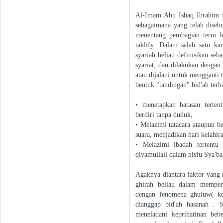
Al-Imam Abu Ishaq Ibrahi
sebagaimana yang telah disebu
menentang pembagian term bi
taklify. Dalam salah satu ka
syariah beliau definisikan se
syariat, dan dilakukan dengan
atau dijalani untuk mengganti 
bentuk "tandingan" bid'ah terh
• menetapkan batasan terten
berdiri tanpa duduk,
• Melazimi tatacara ataupun be
suara, menjadikan hari kelahir
• Melazimi ibadah tertentu
qiyamullail dalam nisfu Sya'ba
Agaknya diantara faktor yan
ghirah beliau dalam memper
dengan fenomena ghuluw( ket
dianggap bid'ah hasanah . 
meneladani keprihatinan beb