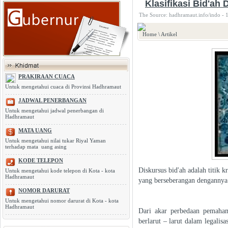
Klasifikasi Bid'ah
The Source: hadhramaut.info/indo - 
Home
\
Artikel
PRAKIRAAN CUACA
Untuk mengetahui cuaca di Provinsi Hadhramaut
JADWAL PENERBANGAN
Untuk mengetahui jadwal penerbangan di
Hadhramaut
MATA UANG
Untuk mengetahui nilai tukar Riyal Yaman
terhadap mata uang asing
KODE TELEPON
Diskursus bid'ah adalah titik 
Untuk mengetahui kode telepon di Kota - kota
Hadhramaut
yang berseberangan dengannya
NOMOR DARURAT
Untuk mengetahui nomor darurat di Kota - kota
Hadhramaut
Dari akar perbedaan pemaha
berlarut – larut dalam legalisa