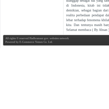
dianggap sebagai hal yang tab
di Indonesia, kitab ini ti
demikian, sebagai bagian dari
realita perbedaan pendapat 
lebar terhadap fenomena khilaf
kita. Dan tentunya masih ban
Selamat membaca ( By Ahsan 
All rights © reserved Hadhramaut gov. websites network
Powered by
E-Commerce Yemen Co. Ltd.