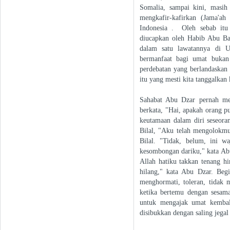
Somalia, sampai kini, masih
mengkafir-kafirkan (Jama'ah
Indonesia . Oleh sebab itu
diucapkan oleh Habib Abu Bak
dalam satu lawatannya di U
bermanfaat bagi umat bukan
perdebatan yang berlandaskan
itu yang mesti kita tanggalkan 
Sahabat Abu Dzar pernah me
berkata, "Hai, apakah orang pu
keutamaan dalam diri seseora
Bilal, "Aku telah mengolokm
Bilal. "Tidak, belum, ini w
kesombongan dariku," kata Ab
Allah hatiku takkan tenang h
hilang," kata Abu Dzar. Begi
menghormati, toleran, tidak 
ketika bertemu dengan sesama
untuk mengajak umat kembal
disibukkan dengan saling jegal 