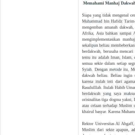
Memahami Manhaj Dakwah
Siapa yang tidak mengenal cen
Muhammad bin Hafidz Tarim-H
mengemban amanah dakwah, h
Afrika, Asia bahkan sampai 
mengimplementasikan manhaj
sekalipun beliau membeberkan a
berdakwah, berusaha mencari 
temu itu adalah Iman, Islam,
semua sekte dalam setiap seg
Syiah. Dengan metode itu, M
dakwah beliau. Beliau ingin
karena itulah inti dari aga
Rasululllah. Itulah Habib Um
berdakwah yang saya maksu
orisinalitas tiga dogma yakni
atau celaan terhadap Muslim 
khairul basyar. Karena Muhamma
Rektor Universitas Al Ahgaff
Muslim dari sekte apapun, ada