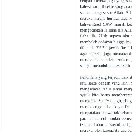
dengan mereka juga yang sesua
bahwa variatif sekte yang ada 
semua mengesakan Allah. All
mereka karena hurmat atau ke
bahwa Rasul SAW marah ketik
mengucapkan la ilaha illa All
ilaha illa Allah supaya aku
membelah dadanya hingga kau t
dibunuh..???!!!" jawab Rasul 
agar mereka juga memahami b
mereka tidak boleh sembarang
sampai menuduh mereka kafir
Fenomena yang terjadi, baik i
satu sekte dengan yang lain.
mengadakan tahlil lantas men
syirik kita harus memberan
mengolok Salafy dungu, dangka
membelenggu di otaknya. Dala
mengatakan bahwa tak seharus
para ulama dulu sudah berus
(ziarah kubur, tawassul, dll.
mereka, oleh karena itu ada ba