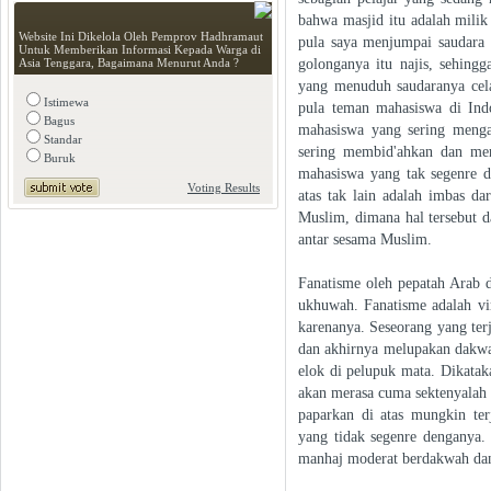
bahwa masjid itu adalah milik 
Website Ini Dikelola Oleh Pemprov Hadhramaut
pula saya menjumpai saudara
Untuk Memberikan Informasi Kepada Warga di
golonganya itu najis, sehing
Asia Tenggara, Bagaimana Menurut Anda ?
yang menuduh saudaranya cela
Istimewa
pula teman mahasiswa di Ind
Bagus
mahasiswa yang sering menga
Standar
sering membid'ahkan dan men
Buruk
mahasiswa yang tak segenre 
Voting Results
atas tak lain adalah imbas da
Muslim, dimana hal tersebut d
antar sesama Muslim.
Fanatisme oleh pepatah Arab 
ukhuwah. Fanatisme adalah vi
karenanya. Seseorang yang ter
dan akhirnya melupakan dakwah
elok di pelupuk mata. Dikatak
akan merasa cuma sektenyalah
paparkan di atas mungkin te
yang tidak segenre denganya.
manhaj moderat berdakwah da