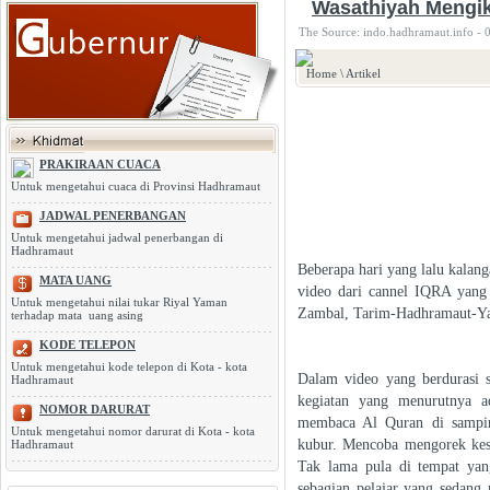
Wasathiyah Mengik
The Source: indo.hadhramaut.info - 
Home
\
Artikel
PRAKIRAAN CUACA
Untuk mengetahui cuaca di Provinsi Hadhramaut
JADWAL PENERBANGAN
Untuk mengetahui jadwal penerbangan di
Hadhramaut
Beberapa hari yang lalu kalan
MATA UANG
video dari cannel IQRA yang
Untuk mengetahui nilai tukar Riyal Yaman
Zambal, Tarim-Hadhramaut-Y
terhadap mata uang asing
KODE TELEPON
Untuk mengetahui kode telepon di Kota - kota
Dalam video yang berdurasi 
Hadhramaut
kegiatan yang menurutnya ad
NOMOR DARURAT
membaca Al Quran di sampi
Untuk mengetahui nomor darurat di Kota - kota
kubur. Mencoba mengorek kesa
Hadhramaut
Tak lama pula di tempat yang
sebagian pelajar yang sedang 