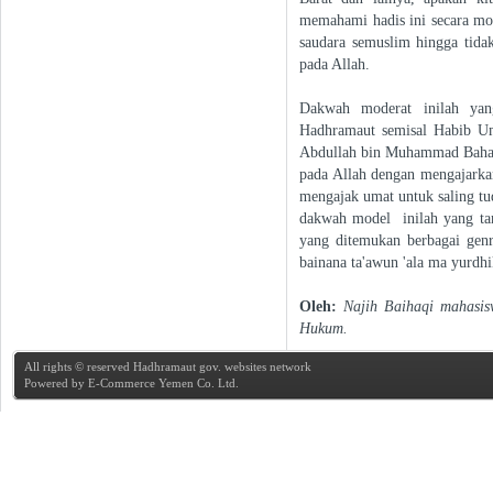
memahami hadis ini secara mod
saudara semuslim hingga tida
pada Allah.
Dakwah moderat inilah yan
Hadhramaut semisal Habib U
Abdullah bin Muhammad Baharu
pada Allah dengan mengajarkan
mengajak umat untuk saling t
dakwah model inilah yang ta
yang ditemukan berbagai gen
bainana ta'awun 'ala ma yurdhi
Oleh:
Najih Baihaqi mahasisw
Hukum.
All rights © reserved Hadhramaut gov. websites network
Powered by
E-Commerce Yemen Co. Ltd.