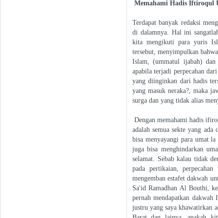
Memahami Hadis Iftiroqu
Terdapat banyak redaksi meng
di dalamnya. Hal ini sangatl
kita mengikuti para yuris I
tersebut, menyimpulkan bahw
Islam, (ummatul ijabah) da
apabila terjadi perpecahan da
yang diinginkan dari hadis te
yang masuk neraka?, maka ja
surga dan yang tidak alias me
Dengan memahami hadis ifiroq
adalah semua sekte yang ada 
bisa menyayangi para umat la 
juga bisa menghindarkan uma
selamat. Sebab kalau tidak de
pada pertikaian, perpecaha
mengemban estafet dakwah un
Sa'id Ramadhan Al Bouthi, ke
pernah mendapatkan dakwah I
justru yang saya khawatirkan 
Barat dan lainya, apakah kit