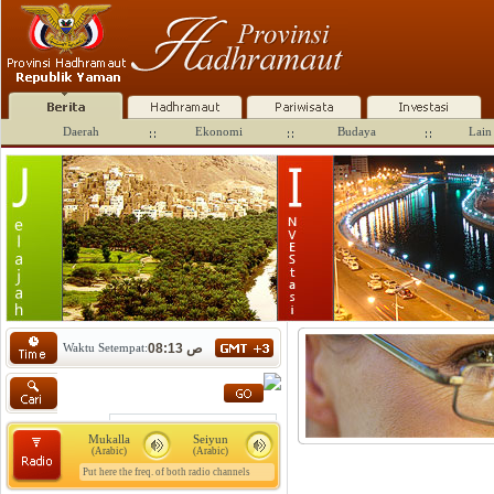
Daerah
Ekonomi
Budaya
Lain 
Waktu Setempat:
08:13 ص
Mukalla
Seiyun
(Arabic)
(Arabic)
Put here the freq. of both radio channels