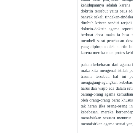
kehidupannya adalah karena 
dokrtin tersebut yaitu paus a
banyak sekali tindakan-tinda
ditubuh kristen sendiri terjad
doktrin-doktrin agama sepert
berbuat dosa maka ia bisa
membeli surat penebusan dosa.
yang dipimpin oleh martin lu
karena mereka memprotes kebij
paham kebebasan dari agama 
maka kita mengenal istilah p
trauma tersebut. hal ini 
mengagung-agungkan kebebasan
harus dan wajib ada dalam set
oarang-orang agama kemudian 
oleh orang-orang barat khusus
tak heran jika orang-orang i
kebebasan. mereka berpenda
menafsirkan sesuatu menurut
mentafsirkan agama sesuai yan