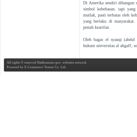
Di Amerika sendiri dibangun 
simbol kebebasan. tapi yang
mutlak, pasti terbatas oleh ke
yang berlaku di masyarakat.
penuh kearifan.
Oleh bagas el syauqi (abdul
hukum universitas al ahgaff, s
All rights © reserved Hadhramaut gov. websites network
Powered by
E-Commerce Yemen Co. Ltd.