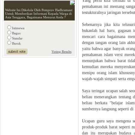
Yang perlu kita cermati di 
pemahaman ini memang sangat
Website Ini Dikelola Oleh Pemprov Hadhramaut
testukturalnya jaringan tersebu
Untuk Memberikan Informasi Kepada Warga di
Asia Tenggara, Bagaimana Menurut Anda ?
Sebenarnya jika kita telus
Istimewa
bukanlah hal baru, gagasan i
Bagus
mencari cara bagaimana mem
Standar
dengan tangan orang lain akhi
Buruk
yaitu bahwa agar banyak oran
Voting Results
pemahaman islam versi merek
menunjukan bahwa barat tidak
kemudian mereka menyerukan 
menipu orang islam khususny
wajah-wajah simpati serta empa
Saya teringat ucapan salah seo
beliau menerangkan tentang 
beliau berkata “belajar isl
sumbernya langsung seperti di 
Ucapan guru saya mengena sek
produk-produk barat seperti n
dan itu merupakan budaya a