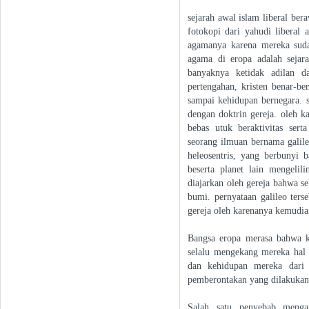
sejarah awal islam liberal ber
fotokopi dari yahudi liberal 
agamanya karena mereka suda
agama di eropa adalah sejara
banyaknya ketidak adilan 
pertengahan, kristen benar-b
sampai kehidupan bernegara. s
dengan doktrin gereja. oleh k
bebas utuk beraktivitas sert
seorang ilmuan bernama galile
heleosentris, yang berbunyi
beserta planet lain mengelil
diajarkan oleh gereja bahwa s
bumi. pernyataan galileo ters
gereja oleh karenanya kemudia
Bangsa eropa merasa bahwa 
selalu mengekang mereka hal 
dan kehidupan mereka dari 
pemberontakan yang dilakukan 
Salah satu penyebab menga