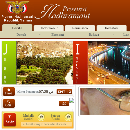
Daerah
Ekonomi
Budaya
Lain 
Waktu Setempat:
07:25 ص
Mukalla
Seiyun
(Arabic)
(Arabic)
Put here the freq. of both radio channels