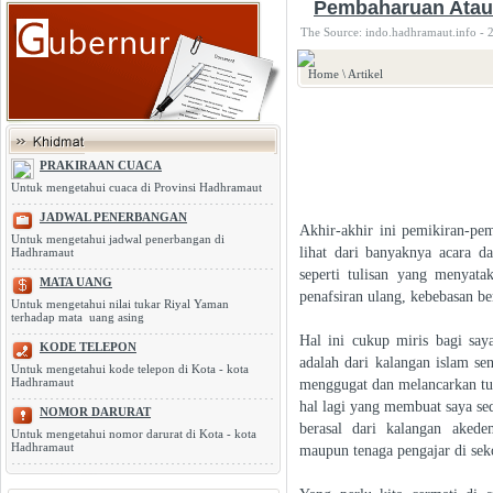
Pembaharuan Atau
The Source: indo.hadhramaut.info - 
Home
\
Artikel
PRAKIRAAN CUACA
Untuk mengetahui cuaca di Provinsi Hadhramaut
JADWAL PENERBANGAN
Akhir-akhir ini pemikiran-pem
Untuk mengetahui jadwal penerbangan di
lihat dari banyaknya acara da
Hadhramaut
seperti tulisan yang menyata
MATA UANG
penafsiran ulang, kebebasan b
Untuk mengetahui nilai tukar Riyal Yaman
terhadap mata uang asing
Hal ini cukup miris bagi say
KODE TELEPON
adalah dari kalangan islam se
Untuk mengetahui kode telepon di Kota - kota
Hadhramaut
menggugat dan melancarkan tudu
hal lagi yang membuat saya se
NOMOR DARURAT
berasal dari kalangan aked
Untuk mengetahui nomor darurat di Kota - kota
Hadhramaut
maupun tenaga pengajar di seko