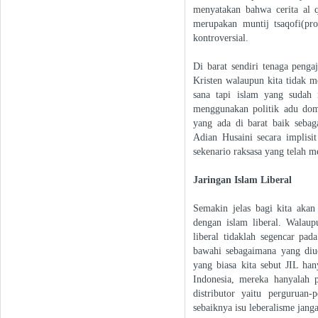
menyatakan bahwa cerita al q
merupakan muntij tsaqofi(pr
kontroversial.
Di barat sendiri tenaga penga
Kristen walaupun kita tidak 
sana tapi islam yang sudah
menggunakan politik adu dom
yang ada di barat baik seba
Adian Husaini secara implis
sekenario raksasa yang telah 
Jaringan Islam Liberal
Semakin jelas bagi kita akan
dengan islam liberal. Walaup
liberal tidaklah segencar pa
bawahi sebagaimana yang diu
yang biasa kita sebut JIL ha
Indonesia, mereka hanyalah 
distributor yaitu perguruan
sebaiknya isu leberalisme jang